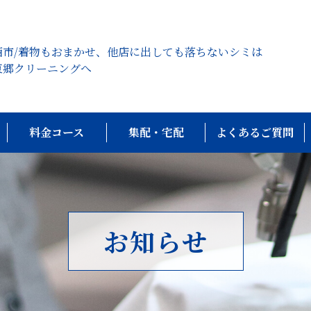
西市/着物もおまかせ、他店に出しても落ちないシミは
東郷クリーニングへ
料金コース
集配・宅配
よくあるご質問
お知らせ